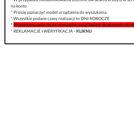
na konto
* Proszę zaznaczyć model urządzenia do wyszukania
* Wszystkie podane czasy realizacji to DNI ROBOCZE
*
Niezastosowanie się do wymogów usugi będzie skutkowało utratą
* REKLAMACJE I WERYFIKACJA
-
KLIKNIJ