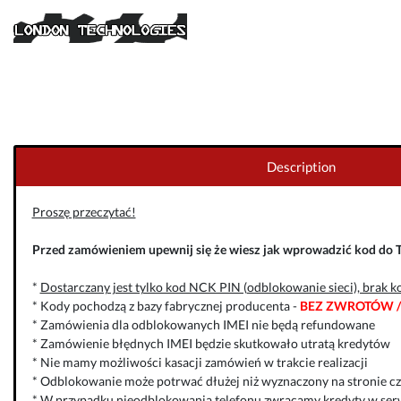
Description
Proszę przeczytać!
Przed zamówieniem upewnij się że wiesz jak wprowadzić kod do 
*
Dostarczany jest tylko kod NCK PIN (odblokowanie sieci), brak k
* Kody pochodzą z bazy fabrycznej producenta -
BEZ ZWROTÓW /
* Zamówienia dla odblokowanych IMEI nie będą refundowane
* Zamówienie błędnych IMEI będzie skutkowało utratą kredytów
* Nie mamy możliwości kasacji zamówień w trakcie realizacji
* Odblokowanie może potrwać dłużej niż wyznaczony na stronie cza
* W przypadku nieodblokowania telefonu zwracamy kredyty w serw