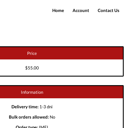
Home
Account
Contact Us
Login
Register
Price
$55.00
Information
Delivery time:
1-3 dni
Bulk orders allowed:
No
Order type:
IMEI