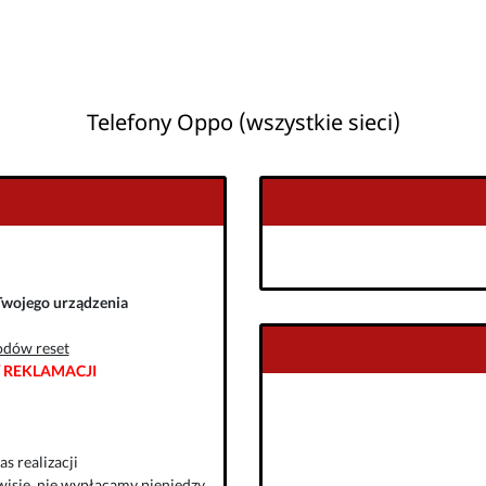
Telefony Oppo (wszystkie sieci)
Twojego urządzenia
odów reset
 REKLAMACJI
s realizacji
isie, nie wypłacamy pieniędzy