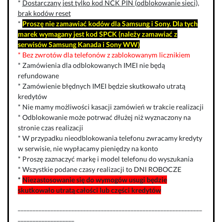
*
Dostarczany jest tylko kod NCK PIN (odblokowanie sieci),
brak kodów reset
*
Proszę nie zamawiać kodów dla Samsung i Sony. Dla tych
marek wymagany jest kod SPCK (należy zamawiać z
serwisów Samsung Kanada i Sony WW)
* Bez zwrotów dla telefonów z zablokowanym licznikiem
* Zamówienia dla odblokowanych IMEI nie będą
refundowane
* Zamówienie błędnych IMEI będzie skutkowało utratą
kredytów
* Nie mamy możliwości kasacji zamówień w trakcie realizacji
* Odblokowanie może potrwać dłużej niż wyznaczony na
stronie czas realizacji
* W przypadku nieodblokowania telefonu zwracamy kredyty
w serwisie, nie wypłacamy pieniędzy na konto
* Proszę zaznaczyć markę i model telefonu do wyszukania
* Wszystkie podane czasy realizacji to DNI ROBOCZE
*
Niezastosowanie się do wymogów usugi będzie
skutkowało utratą całości lub części kredytów
______________________________________________________________
___________________