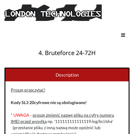
4. Bruteforce 24-72H
Description
Proszę przeczytać!
Kody SL3 20cyfrowe nie są obsługiwane!
*
UWAGA
-
proszę zmienić nazwę pliku na cyfry numeru
IMEI przed wysyłką
np. '111111111111119.log/bcl/sha'
(przesłanie pliku z inną nazwą może opóźnić lub
uniemożliwić dostawę zamówienia)