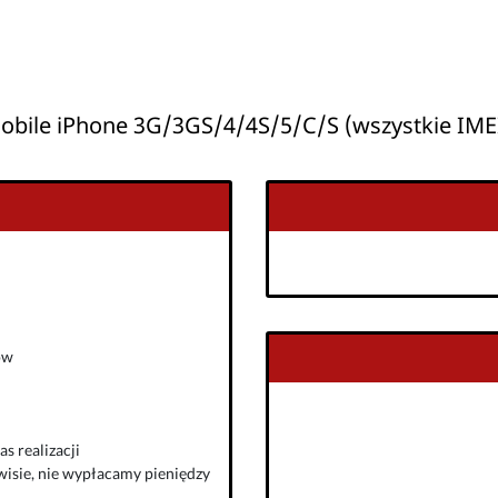
obile iPhone 3G/3GS/4/4S/5/C/S (wszystkie IM
ów
s realizacji
isie, nie wypłacamy pieniędzy