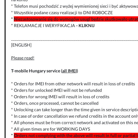
* Telefon musi pochodzić z wyżej wymienionej sieci i być aktywowa
* Wszystkie podane czasy realizacji to DNI ROBOCZE
*
Niezastosowanie się do wymogów usugi będzie skutkowało utratą
* REKLAMACJE I WERYFIKACJA
-
KLIKNIJ
____________________________________________________________________
[ENGLISH]
Please read!
T-mobile Hungary service (
all IMEI
)
* Orders for IMEI from other network will result in loss of credits
* Orders for unlocked IMEI will not be refunded
* Orders for wrong IMEI will result in loss of credits
* Orders, once processed, cannot be cancelled
* Unlocking can take longer than the time given in service descript
* In case of order cancellation we refund credits in the account on
* All phones must be from correct network and activated on this 
* All given times are for WORKING DAYS
*
Orders not complying with the above will result in full or partial 