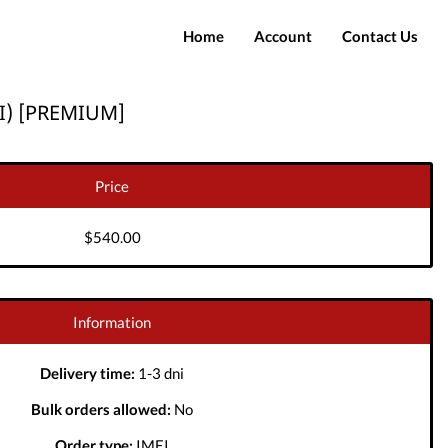
Home
Account
Contact Us
Login
EI) [PREMIUM]
Register
Price
$540.00
Information
Delivery time:
1-3 dni
Bulk orders allowed:
No
Order type:
IMEI