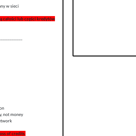
ny w sieci
 całości lub części kredytów
_____________
ion
ly, not money
network
loss of credits